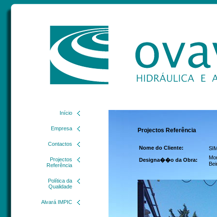
Início
Empresa
Projectos Referência
Contactos
Nome do Cliente:
SI
Mo
Projectos
Designa��o da Obra:
Bei
Referência
Política da
Qualidade
Alvará IMPIC