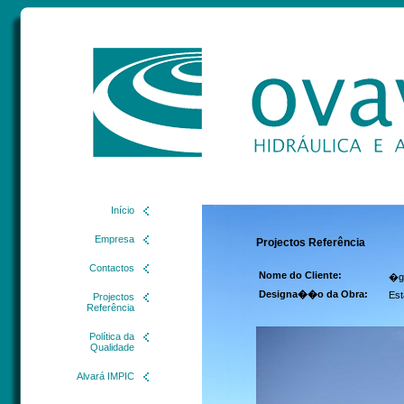
Início
Empresa
Projectos Referência
Contactos
Nome do Cliente:
�g
Designa��o da Obra:
Est
Projectos
Referência
Política da
Qualidade
Alvará IMPIC